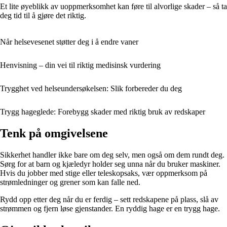
Et lite øyeblikk av uoppmerksomhet kan føre til alvorlige skader – så ta
deg tid til å gjøre det riktig.
Når helsevesenet støtter deg i å endre vaner
Henvisning – din vei til riktig medisinsk vurdering
Trygghet ved helseundersøkelsen: Slik forbereder du deg
Trygg hageglede: Forebygg skader med riktig bruk av redskaper
Tenk på omgivelsene
Sikkerhet handler ikke bare om deg selv, men også om dem rundt deg.
Sørg for at barn og kjæledyr holder seg unna når du bruker maskiner.
Hvis du jobber med stige eller teleskopsaks, vær oppmerksom på
strømledninger og grener som kan falle ned.
Rydd opp etter deg når du er ferdig – sett redskapene på plass, slå av
strømmen og fjern løse gjenstander. En ryddig hage er en trygg hage.