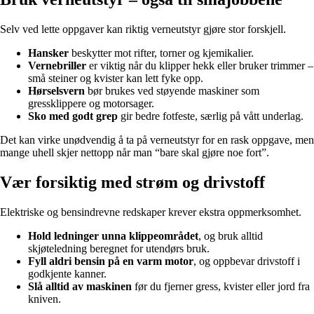
Selv ved lette oppgaver kan riktig verneutstyr gjøre stor forskjell.
Hansker
beskytter mot rifter, torner og kjemikalier.
Vernebriller
er viktig når du klipper hekk eller bruker trimmer –
små steiner og kvister kan lett fyke opp.
Hørselsvern
bør brukes ved støyende maskiner som
gressklippere og motorsager.
Sko med godt grep
gir bedre fotfeste, særlig på vått underlag.
Det kan virke unødvendig å ta på verneutstyr for en rask oppgave, men
mange uhell skjer nettopp når man “bare skal gjøre noe fort”.
Vær forsiktig med strøm og drivstoff
Elektriske og bensindrevne redskaper krever ekstra oppmerksomhet.
Hold ledninger unna klippeområdet
, og bruk alltid
skjøteledning beregnet for utendørs bruk.
Fyll aldri bensin på en varm motor
, og oppbevar drivstoff i
godkjente kanner.
Slå alltid av maskinen
før du fjerner gress, kvister eller jord fra
kniven.