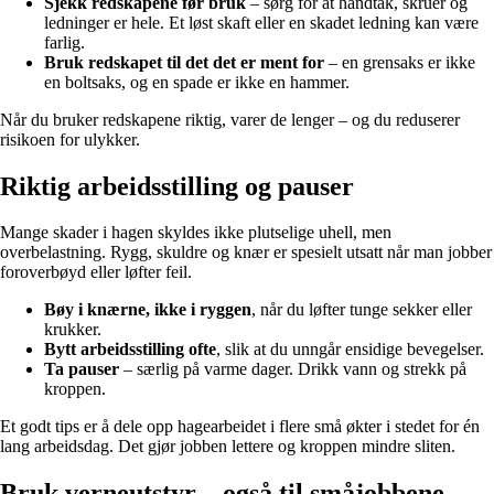
Sjekk redskapene før bruk
– sørg for at håndtak, skruer og
ledninger er hele. Et løst skaft eller en skadet ledning kan være
farlig.
Bruk redskapet til det det er ment for
– en grensaks er ikke
en boltsaks, og en spade er ikke en hammer.
Når du bruker redskapene riktig, varer de lenger – og du reduserer
risikoen for ulykker.
Riktig arbeidsstilling og pauser
Mange skader i hagen skyldes ikke plutselige uhell, men
overbelastning. Rygg, skuldre og knær er spesielt utsatt når man jobber
foroverbøyd eller løfter feil.
Bøy i knærne, ikke i ryggen
, når du løfter tunge sekker eller
krukker.
Bytt arbeidsstilling ofte
, slik at du unngår ensidige bevegelser.
Ta pauser
– særlig på varme dager. Drikk vann og strekk på
kroppen.
Et godt tips er å dele opp hagearbeidet i flere små økter i stedet for én
lang arbeidsdag. Det gjør jobben lettere og kroppen mindre sliten.
Bruk verneutstyr – også til småjobbene