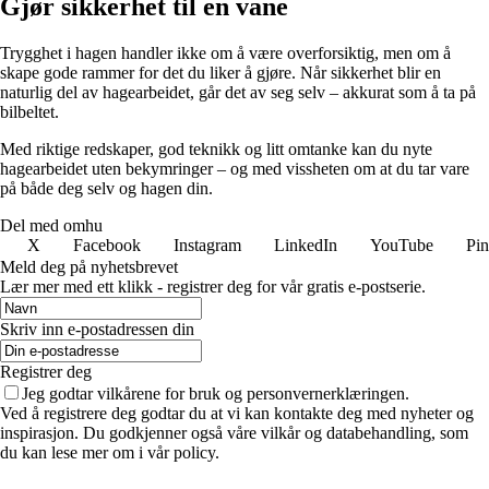
Gjør sikkerhet til en vane
Trygghet i hagen handler ikke om å være overforsiktig, men om å
skape gode rammer for det du liker å gjøre. Når sikkerhet blir en
naturlig del av hagearbeidet, går det av seg selv – akkurat som å ta på
bilbeltet.
Med riktige redskaper, god teknikk og litt omtanke kan du nyte
hagearbeidet uten bekymringer – og med vissheten om at du tar vare
på både deg selv og hagen din.
Del med omhu
X
Facebook
Instagram
LinkedIn
YouTube
Pin
Meld deg på nyhetsbrevet
Lær mer med ett klikk - registrer deg for vår gratis e-postserie.
Skriv inn e-postadressen din
Registrer deg
Jeg godtar vilkårene for bruk og personvernerklæringen.
Ved å registrere deg godtar du at vi kan kontakte deg med nyheter og
inspirasjon. Du godkjenner også våre vilkår og databehandling, som
du kan lese mer om i vår policy.