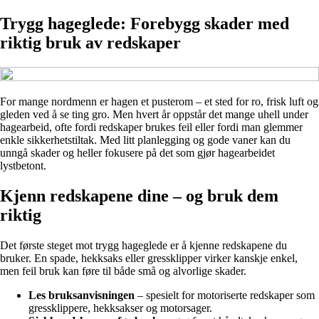
Trygg hageglede: Forebygg skader med
riktig bruk av redskaper
For mange nordmenn er hagen et pusterom – et sted for ro, frisk luft og
gleden ved å se ting gro. Men hvert år oppstår det mange uhell under
hagearbeid, ofte fordi redskaper brukes feil eller fordi man glemmer
enkle sikkerhetstiltak. Med litt planlegging og gode vaner kan du
unngå skader og heller fokusere på det som gjør hagearbeidet
lystbetont.
Kjenn redskapene dine – og bruk dem
riktig
Det første steget mot trygg hageglede er å kjenne redskapene du
bruker. En spade, hekksaks eller gressklipper virker kanskje enkel,
men feil bruk kan føre til både små og alvorlige skader.
Les bruksanvisningen
– spesielt for motoriserte redskaper som
gressklippere, hekksakser og motorsager.