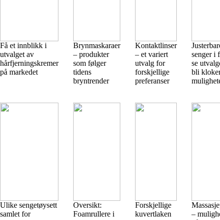
Få et innblikk i
Brynmaskaraer
Kontaktlinser
Justerbar
utvalget av
– produkter
– et variert
senger i 
hårfjerningskremer
som følger
utvalg for
se utvalg
på markedet
tidens
forskjellige
bli kloke
bryntrender
preferanser
mulighet
Ulike sengetøysett
Oversikt:
Forskjellige
Massasjep
samlet for
Foamrullere i
kuvertlaken
– mulighe