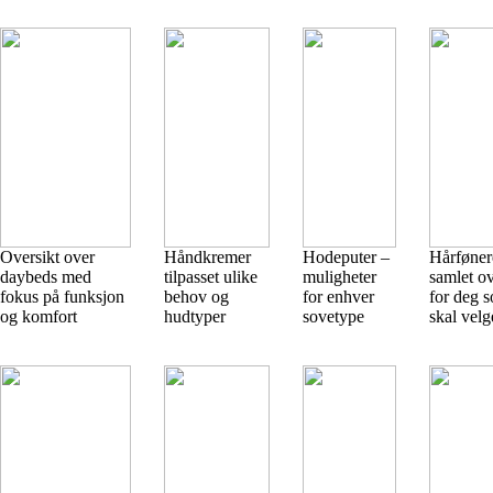
Oversikt over
Håndkremer
Hodeputer –
Hårføner
daybeds med
tilpasset ulike
muligheter
samlet ov
fokus på funksjon
behov og
for enhver
for deg 
og komfort
hudtyper
sovetype
skal velg